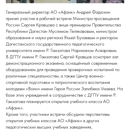
Генеральный директор АО «Афанк» Андрей Фадюхин
принял участие в рабочей встрече Министра просвещения
России Сергея Кравцова с вице-премьером Правительства
Республики Дагестан Муслимом Телякавовым, министром
образования и науки региона Яхьей Бучаевым и ректором
Дагестанского государственного педагогического
университета имени Р. Гамзатова Нариманом Асваровым.
В ДГПУ имени Р. Гамзатова Сергей Кравцов осмотрел зал
демонстрационного экзамена, оснащённый современным
оборудованием для проведения проверочных испытаний по
различным специальностям, а также Центр военно-
спортивной подготовки и патриотического воспитания
молодежи «Воин» имени Героя России Залибека Умаева. На
базе этих учреждений в сотрудничестве с ДГПУ имени Р.
Гамзатова планируется открытие учебного класса АО
«Афанк».
Кроме того, участники встречи обсудили перспективы
открытия учебных классов АО «Афанк» в других
педагогических высших учебных заведениях,