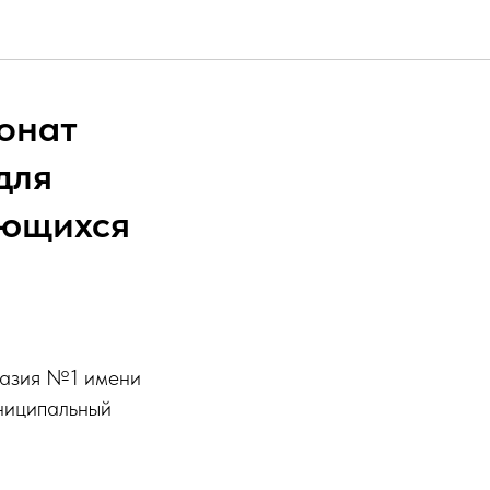
онат
для
ающихся
назия №1 имени
униципальный