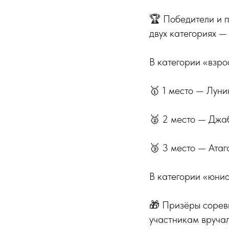
🏆 Победители и 
двух категориях —
В категории «взро
🥇 1 место — Лун
🥈 2 место — Джа
🥉 3 место — Ата
В категории «юнио
🎁 Призёры сорев
участникам вручал