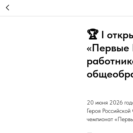
🏆 I отк
«Первые 
работник
общеобра
20 июня 2026 год
Героя Российской 
чемпионат «Первы