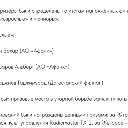
призёры были определены по итогам напряжённых фин
 «взрослые» и «юниоры».
слые»:
ин Захар (АО «Афанк»)
баров Альберт (АО «Афанк»)
гаджиев Гаджимурад (Дагестанский филиал)
ры» призовые места в упорной борьбе заняли пилоты 
нований были награждены ценными призами: за 🥉тр
ся пульт управления Radiomaster TX12, за 🥈второе 