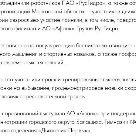
объединили работников ПАО «РусГидро», а также о
организаций Московской области — участников движ
рии «взрослые» участие приняли, в том числе, пред
ского филиала и АО «Афанк» Группы РусГидро.
аправлено на популяризацию беспилотных авиационн
ного мышления и спортивных навыков, а также проф
 современных технологий.
ионата участники прошли тренировочные вылеты, ква
гонки на выбывание, продемонстрировав навыки скор
словиях соревновательной трассы.
 соревнований выступило АО «Афанк» при поддержк
истрации городского округа Балашиха, Гимназии № 1
ного отделения «Движения Первых».