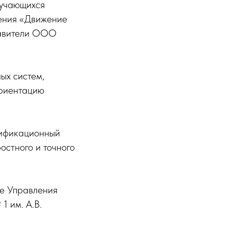
бучающихся
ения «Движение
ставители ООО
ых систем,
ориентацию
лификационный
остного и точного
е Управления
 им. А.В.