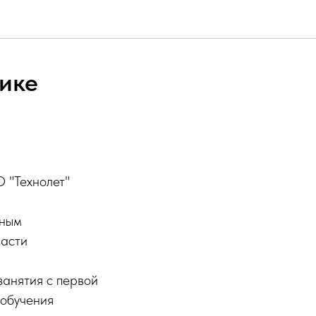
лике
 "Технолет"
нным
ласти
занятия с первой
 обучения